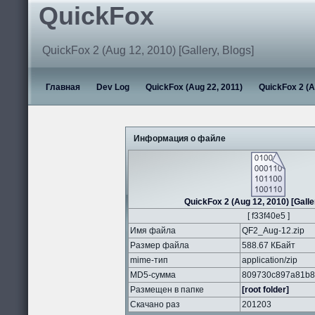
QuickFox
QuickFox 2 (Aug 12, 2010) [Gallery, Blogs]
Главная
Dev Log
QuickFox (Aug 22, 2011)
QuickFox 2 (A
Информация о файле
QuickFox 2 (Aug 12, 2010) [Galle
[ f33f40e5 ]
Имя файла
QF2_Aug-12.zip
Размер файла
588.67 КБайт
mime-тип
application/zip
MD5-сумма
809730c897a81b8
Размещен в папке
[root folder]
Скачано раз
201203