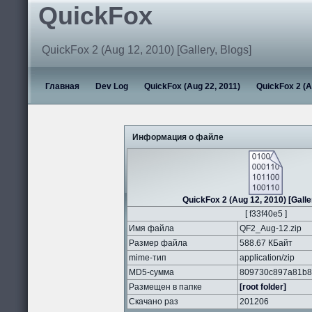
QuickFox
QuickFox 2 (Aug 12, 2010) [Gallery, Blogs]
Главная
Dev Log
QuickFox (Aug 22, 2011)
QuickFox 2 (A
Информация о файле
QuickFox 2 (Aug 12, 2010) [Galle
[ f33f40e5 ]
Имя файла
QF2_Aug-12.zip
Размер файла
588.67 КБайт
mime-тип
application/zip
MD5-сумма
809730c897a81b8
Размещен в папке
[root folder]
Скачано раз
201206