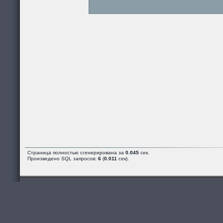
Страница полностью сгенерирована за
0.045
сек.
Произведено SQL запросов:
6
(
0.011
сек).