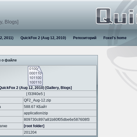
y, Blogs]
2, 2011)
QuickFox 2 (Aug 12, 2010)
Репозиторий
Foxel's home
 о файле
QuickFox 2 (Aug 12, 2010) [Gallery, Blogs]
[ f33f40e5 ]
QF2_Aug-12.zip
а
588.67 КБайт
application/zip
809730c897a81b80f05dbe6e587608f3
апке
[root folder]
201204