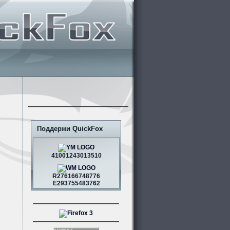
Поддержи QuickFox
41001243013510
R276166748776
E293755483762