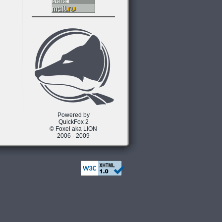
Powered by
QuickFox 2
© Foxel aka LION
2006 - 2009