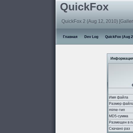
QuickFox
QuickFox 2 (Aug 12, 2010) [Galler
Главная
Dev Log
QuickFox (Aug 2
Информация
Имя файла
Размер файл
mime-тип
MD5-сумма
Размещен в п
Скачано раз