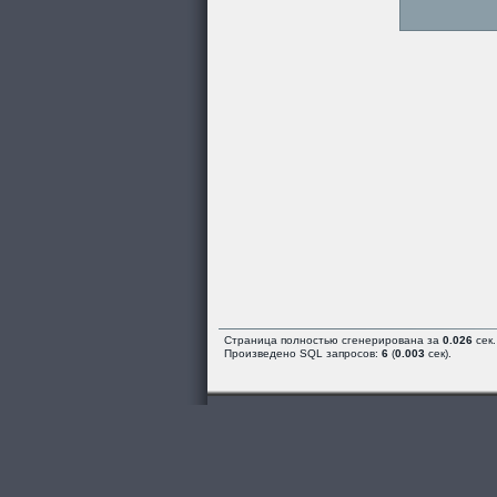
Страница полностью сгенерирована за
0.026
сек.
Произведено SQL запросов:
6
(
0.003
сек).