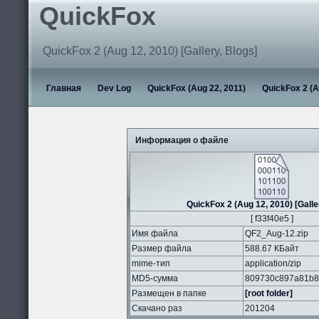
QuickFox
QuickFox 2 (Aug 12, 2010) [Gallery, Blogs]
Главная
Dev Log
QuickFox (Aug 22, 2011)
QuickFox 2 (A
Информация о файле
QuickFox 2 (Aug 12, 2010) [Galle
[ f33f40e5 ]
Имя файла
QF2_Aug-12.zip
Размер файла
588.67 КБайт
mime-тип
application/zip
MD5-сумма
809730c897a81b8
Размещен в папке
[root folder]
Скачано раз
201204