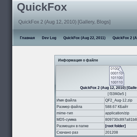
QuickFox
QuickFox 2 (Aug 12, 2010) [Gallery, Blogs]
Главная
Dev Log
QuickFox (Aug 22, 2011)
QuickFox 2 (A
Информация о файле
QuickFox 2 (Aug 12, 2010) [Galle
[ f33f40e5 ]
Имя файла
QF2_Aug-12.zip
Размер файла
588.67 КБайт
mime-тип
application/zip
MD5-сумма
809730c897a81b8
Размещен в папке
[root folder]
Скачано раз
201208