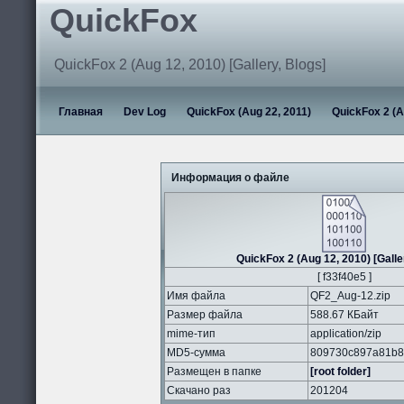
QuickFox
QuickFox 2 (Aug 12, 2010) [Gallery, Blogs]
Главная
Dev Log
QuickFox (Aug 22, 2011)
QuickFox 2 (A
Информация о файле
QuickFox 2 (Aug 12, 2010) [Galle
[ f33f40e5 ]
Имя файла
QF2_Aug-12.zip
Размер файла
588.67 КБайт
mime-тип
application/zip
MD5-сумма
809730c897a81b8
Размещен в папке
[root folder]
Скачано раз
201204