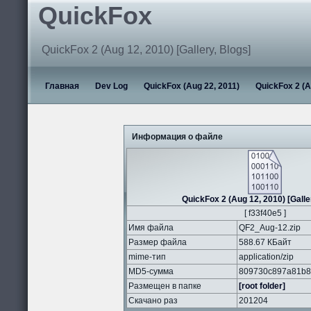
QuickFox
QuickFox 2 (Aug 12, 2010) [Gallery, Blogs]
Главная
Dev Log
QuickFox (Aug 22, 2011)
QuickFox 2 (A
Информация о файле
QuickFox 2 (Aug 12, 2010) [Galle
[ f33f40e5 ]
Имя файла
QF2_Aug-12.zip
Размер файла
588.67 КБайт
mime-тип
application/zip
MD5-сумма
809730c897a81b8
Размещен в папке
[root folder]
Скачано раз
201204