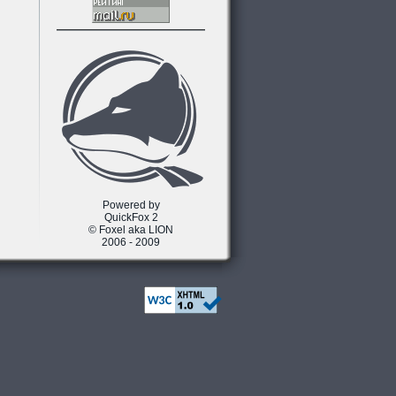
Powered by
QuickFox 2
© Foxel aka LION
2006 - 2009