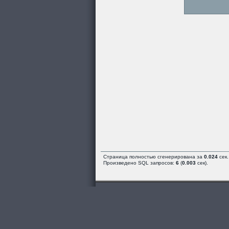
Страница полностью сгенерирована за
0.024
сек.
Произведено SQL запросов:
6
(
0.003
сек).