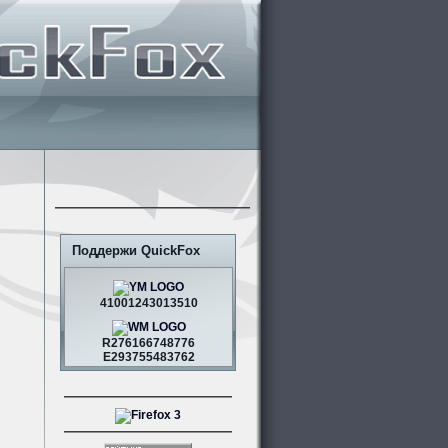
Поддержи QuickFox
41001243013510
R276166748776
E293755483762