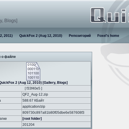
y, Blogs]
2, 2011)
QuickFox 2 (Aug 12, 2010)
Репозиторий
Foxel's home
 о файле
QuickFox 2 (Aug 12, 2010) [Gallery, Blogs]
[ f33f40e5 ]
QF2_Aug-12.zip
а
588.67 КБайт
application/zip
809730c897a81b80f05dbe6e587608f3
апке
[root folder]
201204