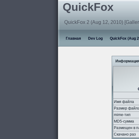
QuickFox
QuickFox 2 (Aug 12, 2010) [Galler
Главная
Dev Log
QuickFox (Aug 2
Информация
Имя файла
Размер файл
mime-тип
MD5-сумма
Размещен в п
Скачано раз