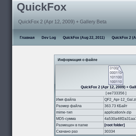
QuickFox
QuickFox 2 (Apr 12, 2009) + Gallery Beta
Главная
Dev Log
QuickFox (Aug 22, 2011)
QuickFox 2 (A
Информация о файле
QuickFox 2 (Apr 12, 2009) + Gal
[ ee733356 ]
Имя файла
QF2_Apr-12_Gal.z
Размер файла
363.73 КБайт
mime-тип
application/x-zip
MD5-сумма
4a530a48f2a31aa
Размещен в папке
[root folder]
Скачано раз
30334