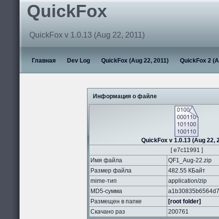
QuickFox
QuickFox v 1.0.13 (Aug 22, 2011)
Главная
Dev Log
QuickFox (Aug 22, 2011)
QuickFox 2 (A
Информация о файле
QuickFox v 1.0.13 (Aug 22, 
[ e7c11991 ]
Имя файла
QF1_Aug-22.zip
Размер файла
482.55 КБайт
mime-тип
application/zip
MD5-сумма
a1b30835b6564d7
Размещен в папке
[root folder]
Скачано раз
200761