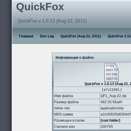
QuickFox
QuickFox v 1.0.13 (Aug 22, 2011)
Главная
Dev Log
QuickFox (Aug 22, 2011)
QuickFox 2 (A
Информация о файле
QuickFox v 1.0.13 (Aug 22, 
[ e7c11991 ]
Имя файла
QF1_Aug-22.zip
Размер файла
482.55 КБайт
mime-тип
application/zip
MD5-сумма
a1b30835b6564d7
Размещен в папке
[root folder]
Скачано раз
200765