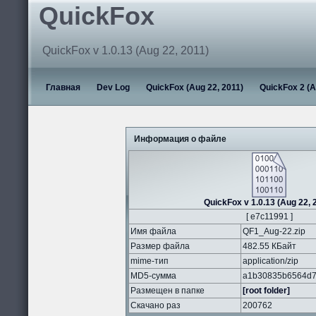
QuickFox
QuickFox v 1.0.13 (Aug 22, 2011)
Главная
Dev Log
QuickFox (Aug 22, 2011)
QuickFox 2 (A
Информация о файле
QuickFox v 1.0.13 (Aug 22, 
[ e7c11991 ]
Имя файла
QF1_Aug-22.zip
Размер файла
482.55 КБайт
mime-тип
application/zip
MD5-сумма
a1b30835b6564d7
Размещен в папке
[root folder]
Скачано раз
200762