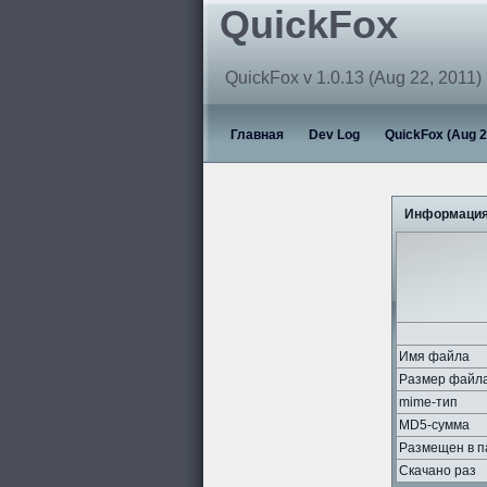
QuickFox
QuickFox v 1.0.13 (Aug 22, 2011)
Главная
Dev Log
QuickFox (Aug 2
Информация
Имя файла
Размер файл
mime-тип
MD5-сумма
Размещен в п
Скачано раз