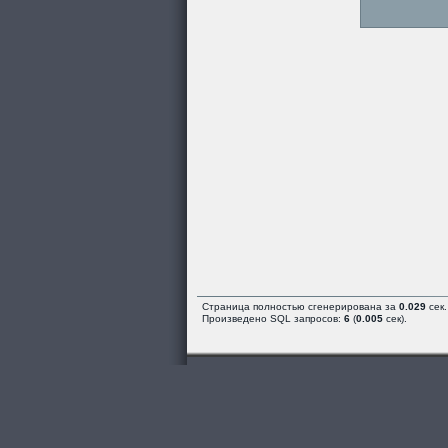
Страница полностью сгенерирована за
0.029
сек.
Произведено SQL запросов:
6
(
0.005
сек).