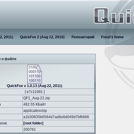
2, 2011)
QuickFox 2 (Aug 12, 2010)
Репозиторий
Foxel's home
 о файле
QuickFox v 1.0.13 (Aug 22, 2011)
[ e7c11991 ]
QF1_Aug-22.zip
а
482.55 КБайт
application/zip
a1b30835b6564d7ad8e6d049d7bf6666
апке
[root folder]
200761