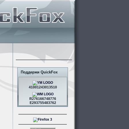
Поддержи QuickFox
41001243013510
R276166748776
E293755483762