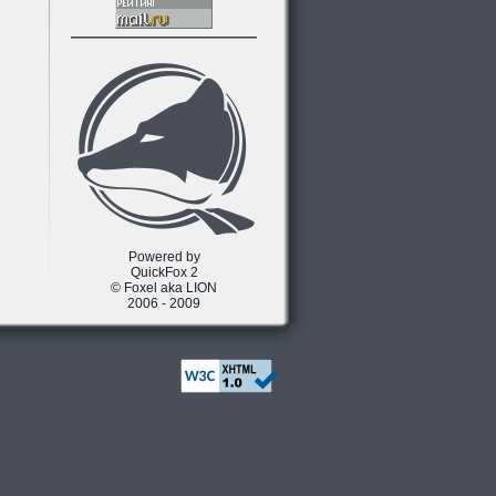
Powered by
QuickFox 2
© Foxel aka LION
2006 - 2009