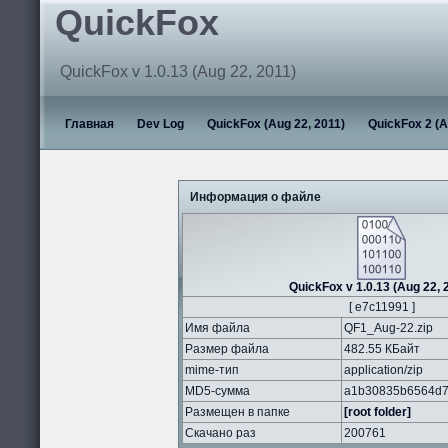
QuickFox
QuickFox v 1.0.13 (Aug 22, 2011)
Главная
Dev Log
QuickFox (Aug 22, 2011)
QuickFox 2 (A
Информация о файле
QuickFox v 1.0.13 (Aug 22, 
[ e7c11991 ]
Имя файла
QF1_Aug-22.zip
Размер файла
482.55 КБайт
mime-тип
application/zip
MD5-сумма
a1b30835b6564d7
Размещен в папке
[root folder]
Скачано раз
200761