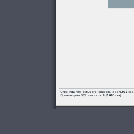
Страница полностью сгенерирована за
0.032
сек.
Произведено SQL запросов:
6
(
0.004
сек).