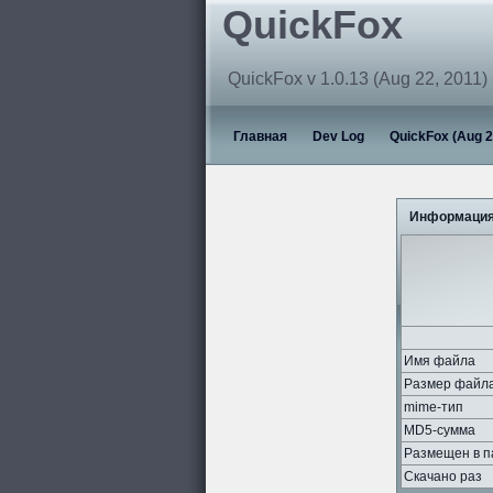
QuickFox
QuickFox v 1.0.13 (Aug 22, 2011)
Главная
Dev Log
QuickFox (Aug 2
Информация
Имя файла
Размер файл
mime-тип
MD5-сумма
Размещен в п
Скачано раз