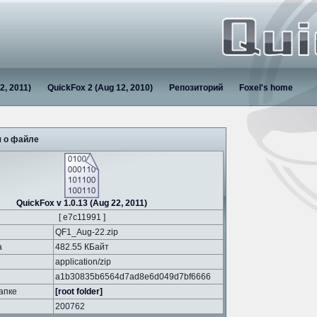
2, 2011)
QuickFox 2 (Aug 12, 2010)
Репозиторий
Foxel's home
 о файле
QuickFox v 1.0.13 (Aug 22, 2011)
[ e7c11991 ]
QF1_Aug-22.zip
а
482.55 КБайт
application/zip
a1b30835b6564d7ad8e6d049d7bf6666
апке
[root folder]
200762