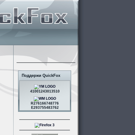
Поддержи QuickFox
41001243013510
R276166748776
E293755483762