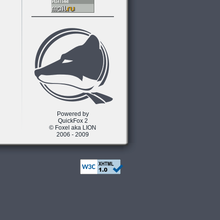
Powered by
QuickFox 2
© Foxel aka LION
2006 - 2009