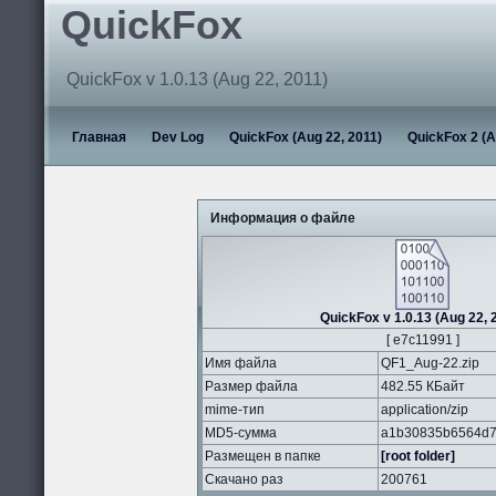
QuickFox
QuickFox v 1.0.13 (Aug 22, 2011)
Главная
Dev Log
QuickFox (Aug 22, 2011)
QuickFox 2 (A
Информация о файле
QuickFox v 1.0.13 (Aug 22, 
[ e7c11991 ]
Имя файла
QF1_Aug-22.zip
Размер файла
482.55 КБайт
mime-тип
application/zip
MD5-сумма
a1b30835b6564d7
Размещен в папке
[root folder]
Скачано раз
200761