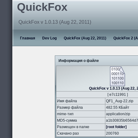
QuickFox
QuickFox v 1.0.13 (Aug 22, 2011)
Главная
Dev Log
QuickFox (Aug 22, 2011)
QuickFox 2 (A
Информация о файле
QuickFox v 1.0.13 (Aug 22, 
[ e7c11991 ]
Имя файла
QF1_Aug-22.zip
Размер файла
482.55 КБайт
mime-тип
application/zip
MD5-сумма
a1b30835b6564d7
Размещен в папке
[root folder]
Скачано раз
200760