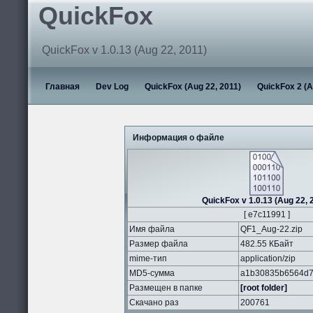
QuickFox
QuickFox v 1.0.13 (Aug 22, 2011)
Главная
Dev Log
QuickFox (Aug 22, 2011)
QuickFox 2 (A
Информация о файле
QuickFox v 1.0.13 (Aug 22, 
[ e7c11991 ]
Имя файла
QF1_Aug-22.zip
Размер файла
482.55 КБайт
mime-тип
application/zip
MD5-сумма
a1b30835b6564d7
Размещен в папке
[root folder]
Скачано раз
200761