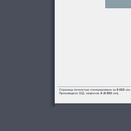
Страница полностью сгенерирована за
0.023
сек.
Произведено SQL запросов:
6
(
0.002
сек).