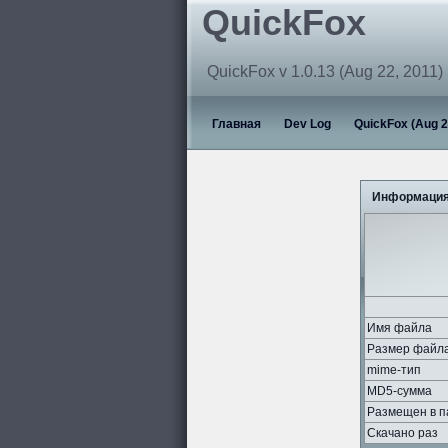
QuickFox
QuickFox v 1.0.13 (Aug 22, 2011)
Главная
Dev Log
QuickFox (Aug 2
Информация
Имя файла
Размер файл
mime-тип
MD5-сумма
Размещен в п
Скачано раз