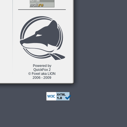
Powered by
QuickFox 2
© Foxel aka LION
2006 - 2009