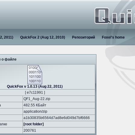
2, 2011)
QuickFox 2 (Aug 12, 2010)
Репозиторий
Foxel's home
 о файле
QuickFox v 1.0.13 (Aug 22, 2011)
[ e7c11991 ]
QF1_Aug-22.zip
а
482.55 КБайт
application/zip
a1b30835b6564d7ad8e6d049d7bf6666
апке
[root folder]
200761