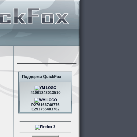
Поддержи QuickFox
41001243013510
R276166748776
E293755483762