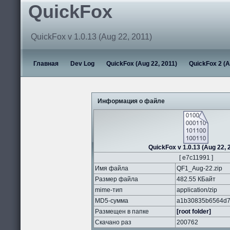
QuickFox
QuickFox v 1.0.13 (Aug 22, 2011)
Главная
Dev Log
QuickFox (Aug 22, 2011)
QuickFox 2 (A
Информация о файле
QuickFox v 1.0.13 (Aug 22, 
[ e7c11991 ]
Имя файла
QF1_Aug-22.zip
Размер файла
482.55 КБайт
mime-тип
application/zip
MD5-сумма
a1b30835b6564d7
Размещен в папке
[root folder]
Скачано раз
200762