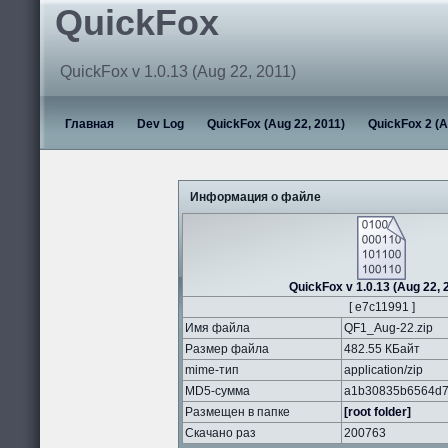
QuickFox
QuickFox v 1.0.13 (Aug 22, 2011)
Главная
Dev Log
QuickFox (Aug 22, 2011)
QuickFox 2 (A
Информация о файле
QuickFox v 1.0.13 (Aug 22, 
[ e7c11991 ]
Имя файла
QF1_Aug-22.zip
Размер файла
482.55 КБайт
mime-тип
application/zip
MD5-сумма
a1b30835b6564d7
Размещен в папке
[root folder]
Скачано раз
200763