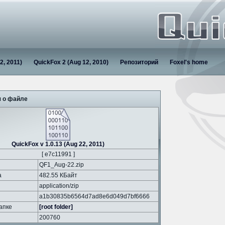
2, 2011)
QuickFox 2 (Aug 12, 2010)
Репозиторий
Foxel's home
 о файле
QuickFox v 1.0.13 (Aug 22, 2011)
[ e7c11991 ]
QF1_Aug-22.zip
а
482.55 КБайт
application/zip
a1b30835b6564d7ad8e6d049d7bf6666
апке
[root folder]
200760