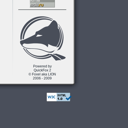
Powered by
QuickFox 2
© Foxel aka LION
2006 - 2009