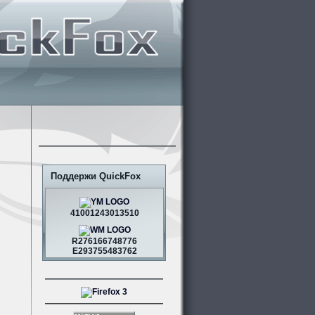
Поддержи QuickFox
41001243013510
R276166748776
E293755483762