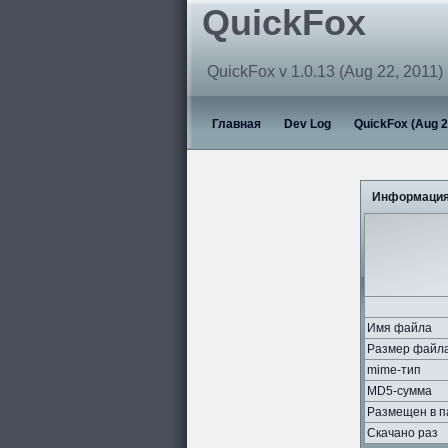
QuickFox
QuickFox v 1.0.13 (Aug 22, 2011)
Главная
Dev Log
QuickFox (Aug 2
Информация
Имя файла
Размер файл
mime-тип
MD5-сумма
Размещен в п
Скачано раз