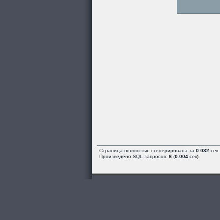
Страница полностью сгенерирована за
0.032
сек.
Произведено SQL запросов:
6
(
0.004
сек).