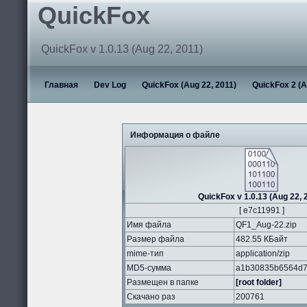
QuickFox
QuickFox v 1.0.13 (Aug 22, 2011)
Главная
Dev Log
QuickFox (Aug 22, 2011)
QuickFox 2 (A
Информация о файле
QuickFox v 1.0.13 (Aug 22, 
[ e7c11991 ]
Имя файла
QF1_Aug-22.zip
Размер файла
482.55 КБайт
mime-тип
application/zip
MD5-сумма
a1b30835b6564d7
Размещен в папке
[root folder]
Скачано раз
200761