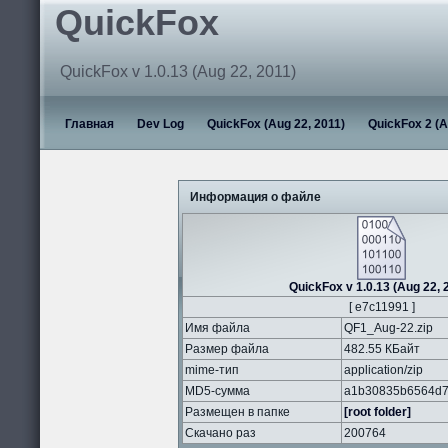
QuickFox
QuickFox v 1.0.13 (Aug 22, 2011)
Главная
Dev Log
QuickFox (Aug 22, 2011)
QuickFox 2 (A
Информация о файле
QuickFox v 1.0.13 (Aug 22, 
[ e7c11991 ]
Имя файла
QF1_Aug-22.zip
Размер файла
482.55 КБайт
mime-тип
application/zip
MD5-сумма
a1b30835b6564d7
Размещен в папке
[root folder]
Скачано раз
200764