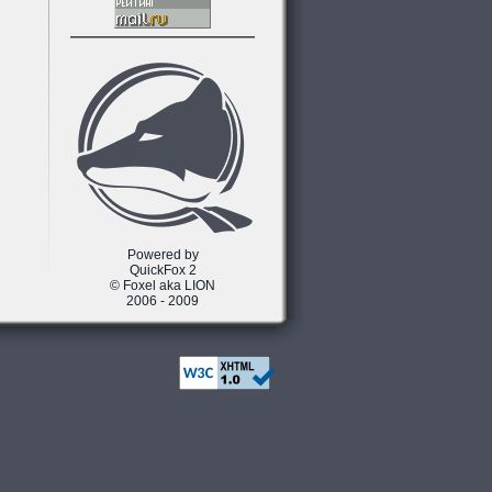
Powered by
QuickFox 2
© Foxel aka LION
2006 - 2009