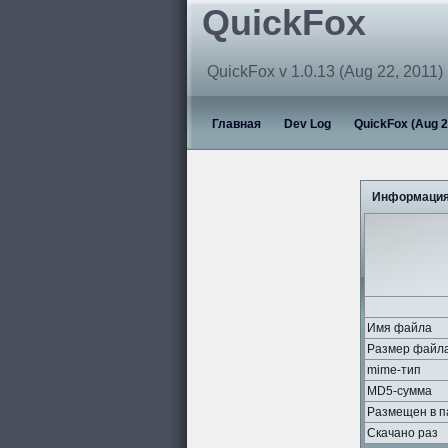
QuickFox
QuickFox v 1.0.13 (Aug 22, 2011)
Главная
Dev Log
QuickFox (Aug 2
Информация
Имя файла
Размер файл
mime-тип
MD5-сумма
Размещен в п
Скачано раз