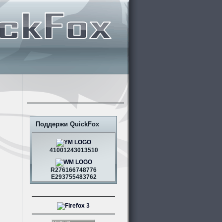
Поддержи QuickFox
41001243013510
R276166748776
E293755483762