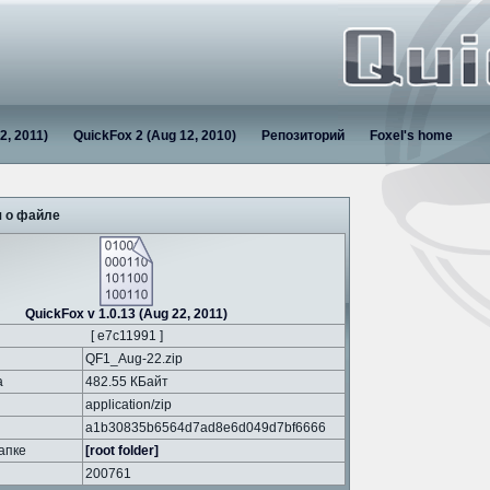
2, 2011)
QuickFox 2 (Aug 12, 2010)
Репозиторий
Foxel's home
 о файле
QuickFox v 1.0.13 (Aug 22, 2011)
[ e7c11991 ]
QF1_Aug-22.zip
а
482.55 КБайт
application/zip
a1b30835b6564d7ad8e6d049d7bf6666
апке
[root folder]
200761