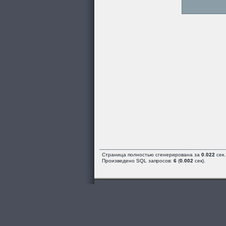
Страница полностью сгенерирована за
0.022
сек.
Произведено SQL запросов:
6
(
0.002
сек).