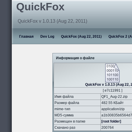
QuickFox
QuickFox v 1.0.13 (Aug 22, 2011)
Главная
Dev Log
QuickFox (Aug 22, 2011)
QuickFox 2 (A
Информация о файле
QuickFox v 1.0.13 (Aug 22, 
[ e7c11991 ]
Имя файла
QF1_Aug-22.zip
Размер файла
482.55 КБайт
mime-тип
application/zip
MD5-сумма
a1b30835b6564d7
Размещен в папке
[root folder]
Скачано раз
200764