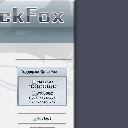
Поддержи QuickFox
41001243013510
R276166748776
E293755483762