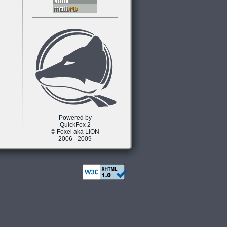
Powered by
QuickFox 2
© Foxel aka LION
2006 - 2009