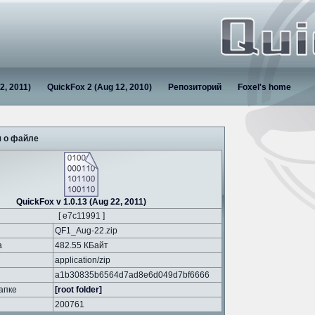
2, 2011)
QuickFox 2 (Aug 12, 2010)
Репозиторий
Foxel's home
 о файле
QuickFox v 1.0.13 (Aug 22, 2011)
[ e7c11991 ]
QF1_Aug-22.zip
а
482.55 КБайт
application/zip
a1b30835b6564d7ad8e6d049d7bf6666
апке
[root folder]
200761