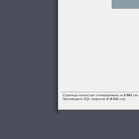
Страница полностью сгенерирована за
0.062
сек.
Произведено SQL запросов:
6
(
0.011
сек).