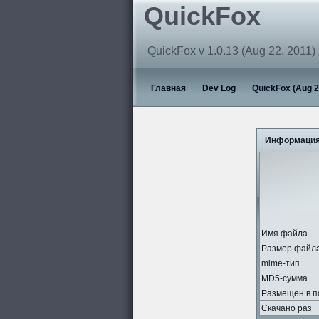
QuickFox
QuickFox v 1.0.13 (Aug 22, 2011)
Главная
Dev Log
QuickFox (Aug 2
Информация
Имя файла
Размер файл
mime-тип
MD5-сумма
Размещен в п
Скачано раз