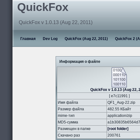
QuickFox
QuickFox v 1.0.13 (Aug 22, 2011)
Главная
Dev Log
QuickFox (Aug 22, 2011)
QuickFox 2 (A
Информация о файле
QuickFox v 1.0.13 (Aug 22, 
[ e7c11991 ]
Имя файла
QF1_Aug-22.zip
Размер файла
482.55 КБайт
mime-тип
application/zip
MD5-сумма
a1b30835b6564d7
Размещен в папке
[root folder]
Скачано раз
200761