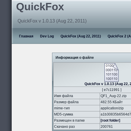
QuickFox
QuickFox v 1.0.13 (Aug 22, 2011)
Главная
Dev Log
QuickFox (Aug 22, 2011)
QuickFox 2 (A
Информация о файле
QuickFox v 1.0.13 (Aug 22, 
[ e7c11991 ]
Имя файла
QF1_Aug-22.zip
Размер файла
482.55 КБайт
mime-тип
application/zip
MD5-сумма
a1b30835b6564d7
Размещен в папке
[root folder]
Скачано раз
200761