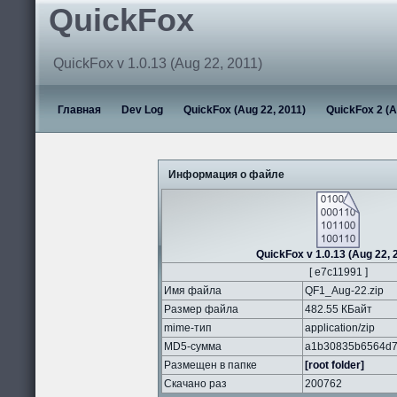
QuickFox
QuickFox v 1.0.13 (Aug 22, 2011)
Главная
Dev Log
QuickFox (Aug 22, 2011)
QuickFox 2 (A
Информация о файле
QuickFox v 1.0.13 (Aug 22, 
[ e7c11991 ]
Имя файла
QF1_Aug-22.zip
Размер файла
482.55 КБайт
mime-тип
application/zip
MD5-сумма
a1b30835b6564d7
Размещен в папке
[root folder]
Скачано раз
200762