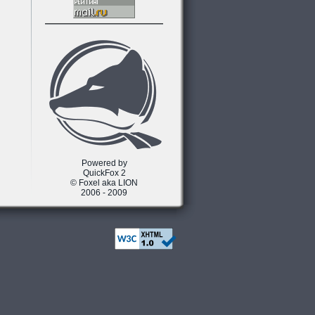
Powered by
QuickFox 2
© Foxel aka LION
2006 - 2009