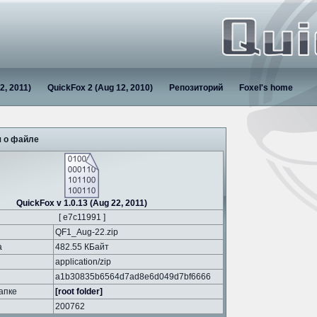
2, 2011)
QuickFox 2 (Aug 12, 2010)
Репозиторий
Foxel's home
 о файле
QuickFox v 1.0.13 (Aug 22, 2011)
[ e7c11991 ]
QF1_Aug-22.zip
а
482.55 КБайт
application/zip
a1b30835b6564d7ad8e6d049d7bf6666
апке
[root folder]
200762