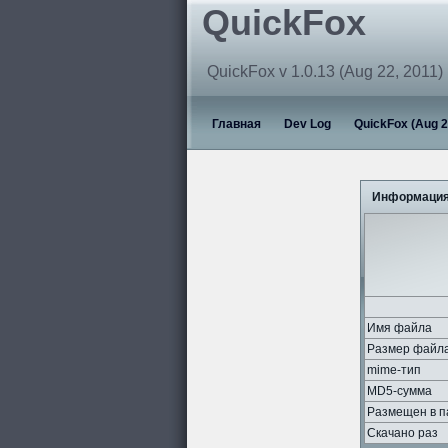
QuickFox
QuickFox v 1.0.13 (Aug 22, 2011)
Главная
Dev Log
QuickFox (Aug 2
Информация
Имя файла
Размер файл
mime-тип
MD5-сумма
Размещен в п
Скачано раз