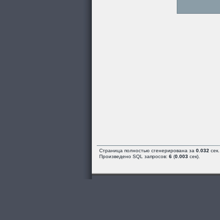
Страница полностью сгенерирована за
0.032
сек.
Произведено SQL запросов:
6
(
0.003
сек).