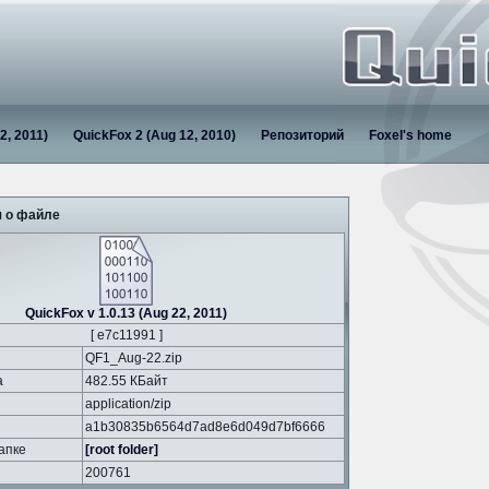
2, 2011)
QuickFox 2 (Aug 12, 2010)
Репозиторий
Foxel's home
 о файле
QuickFox v 1.0.13 (Aug 22, 2011)
[ e7c11991 ]
QF1_Aug-22.zip
а
482.55 КБайт
application/zip
a1b30835b6564d7ad8e6d049d7bf6666
апке
[root folder]
200761