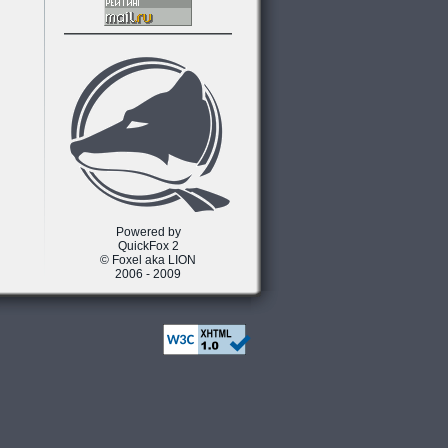
Powered by
QuickFox 2
© Foxel aka LION
2006 - 2009