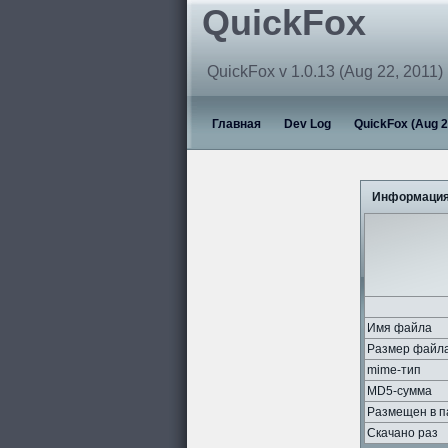
QuickFox
QuickFox v 1.0.13 (Aug 22, 2011)
Главная
Dev Log
QuickFox (Aug 2
Информация
Имя файла
Размер файл
mime-тип
MD5-сумма
Размещен в п
Скачано раз