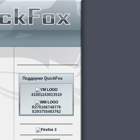
Поддержи QuickFox
41001243013510
R276166748776
E293755483762