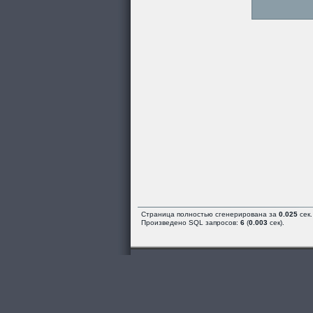
Страница полностью сгенерирована за
0.025
сек.
Произведено SQL запросов:
6
(
0.003
сек).