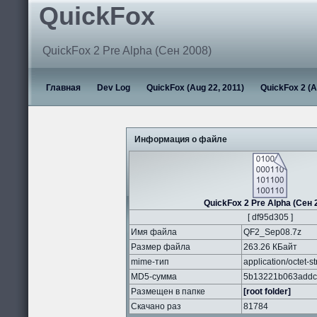
QuickFox
QuickFox 2 Pre Alpha (Сен 2008)
Главная
Dev Log
QuickFox (Aug 22, 2011)
QuickFox 2 (A
Информация о файле
QuickFox 2 Pre Alpha (Сен 
[ df95d305 ]
Имя файла
QF2_Sep08.7z
Размер файла
263.26 КБайт
mime-тип
application/octet-s
MD5-сумма
5b13221b063addc
Размещен в папке
[root folder]
Скачано раз
81784