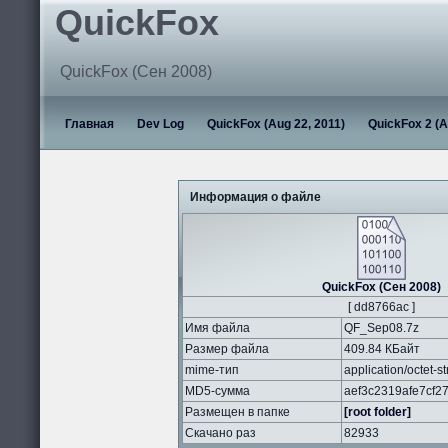
QuickFox
QuickFox (Сен 2008)
Главная
Dev Log
QuickFox (Aug 22, 2011)
QuickFox 2 (A
Информация о файле
QuickFox (Сен 2008)
[ dd8766ac ]
Имя файла
QF_Sep08.7z
Размер файла
409.84 КБайт
mime-тип
application/octet-s
MD5-сумма
aef3c2319afe7cf2
Размещен в папке
[root folder]
Скачано раз
82933