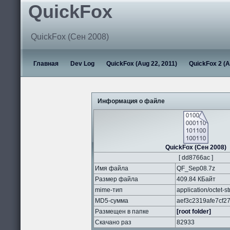
QuickFox
QuickFox (Сен 2008)
Главная
Dev Log
QuickFox (Aug 22, 2011)
QuickFox 2 (A
Информация о файле
QuickFox (Сен 2008)
[ dd8766ac ]
Имя файла
QF_Sep08.7z
Размер файла
409.84 КБайт
mime-тип
application/octet-s
MD5-сумма
aef3c2319afe7cf2
Размещен в папке
[root folder]
Скачано раз
82933