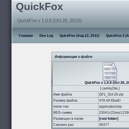
QuickFox
QuickFox v 1.0.9 (Oct 26, 2010)
Главная
Dev Log
QuickFox (Aug 22, 2011)
QuickFox 2 (A
Информация о файле
QuickFox v 1.0.9 (Oct 26, 2
[ ca44a29e ]
Имя файла
QF1_Oct-26.zip
Размер файла
478.49 КБайт
mime-тип
application/zip
MD5-сумма
23041c22eac1239
Размещен в папке
[root folder]
Скачано раз
39377