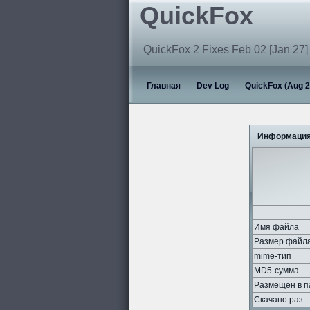
QuickFox
QuickFox 2 Fixes Feb 02 [Jan 27]
Главная
Dev Log
QuickFox (Aug 2
Информация
Имя файла
Размер файл
mime-тип
MD5-сумма
Размещен в п
Скачано раз