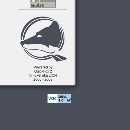
Powered by
QuickFox 2
© Foxel aka LION
2006 - 2009