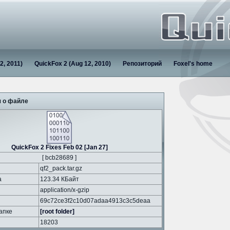
2, 2011)
QuickFox 2 (Aug 12, 2010)
Репозиторий
Foxel's home
 о файле
QuickFox 2 Fixes Feb 02 [Jan 27]
[ bcb28689 ]
qf2_pack.tar.gz
а
123.34 КБайт
application/x-gzip
69c72ce3f2c10d07adaa4913c3c5deaa
апке
[root folder]
18203