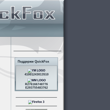
Поддержи QuickFox
41001243013510
R276166748776
E293755483762