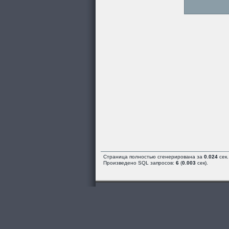
Страница полностью сгенерирована за
0.024
сек.
Произведено SQL запросов:
6
(
0.003
сек).