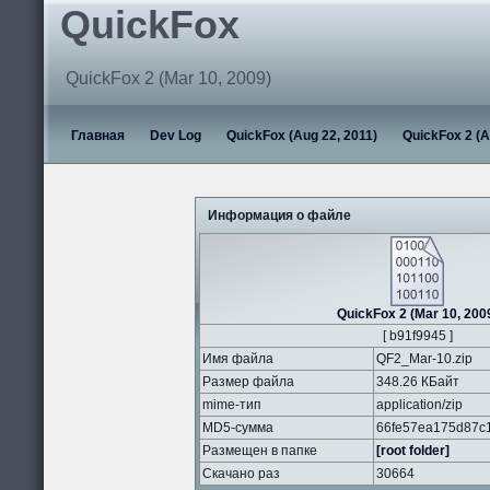
QuickFox
QuickFox 2 (Mar 10, 2009)
Главная
Dev Log
QuickFox (Aug 22, 2011)
QuickFox 2 (A
Информация о файле
QuickFox 2 (Mar 10, 200
[ b91f9945 ]
Имя файла
QF2_Mar-10.zip
Размер файла
348.26 КБайт
mime-тип
application/zip
MD5-сумма
66fe57ea175d87c
Размещен в папке
[root folder]
Скачано раз
30664