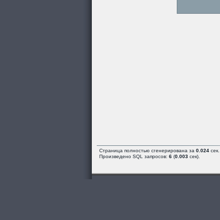
Страница полностью сгенерирована за
0.024
сек.
Произведено SQL запросов:
6
(
0.003
сек).