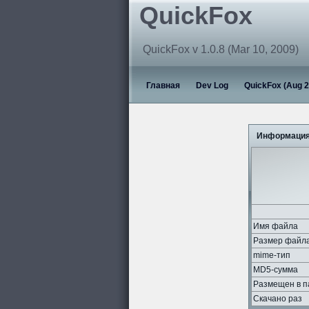
QuickFox
QuickFox v 1.0.8 (Mar 10, 2009)
Главная
Dev Log
QuickFox (Aug 2
Информация
Имя файла
Размер файл
mime-тип
MD5-сумма
Размещен в п
Скачано раз