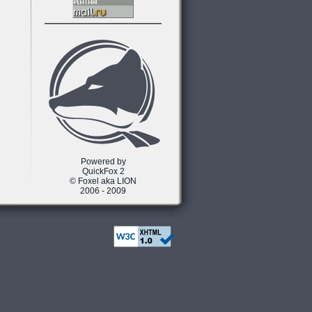
Powered by
QuickFox 2
© Foxel aka LION
2006 - 2009