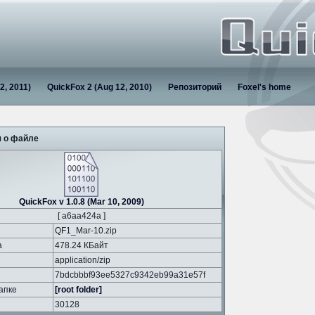
2, 2011)
QuickFox 2 (Aug 12, 2010)
Репозиторий
Foxel's home
 о файле
QuickFox v 1.0.8 (Mar 10, 2009)
[ a6aa424a ]
QF1_Mar-10.zip
а
478.24 КБайт
application/zip
7bdcbbbf93ee5327c9342eb99a31e57f
апке
[root folder]
30128