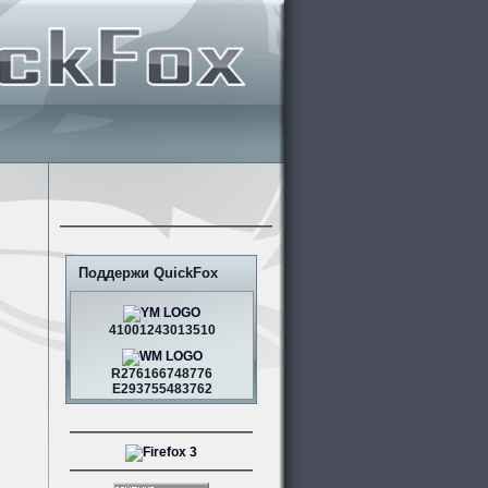
Поддержи QuickFox
41001243013510
R276166748776
E293755483762