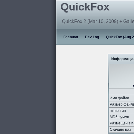
QuickFox
QuickFox 2 (Mar 10, 2009) + Gall
Главная
Dev Log
QuickFox (Aug 2
Информация
Имя файла
Размер файл
mime-тип
MD5-сумма
Размещен в п
Скачано раз