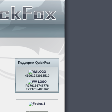
Поддержи QuickFox
41001243013510
R276166748776
E293755483762