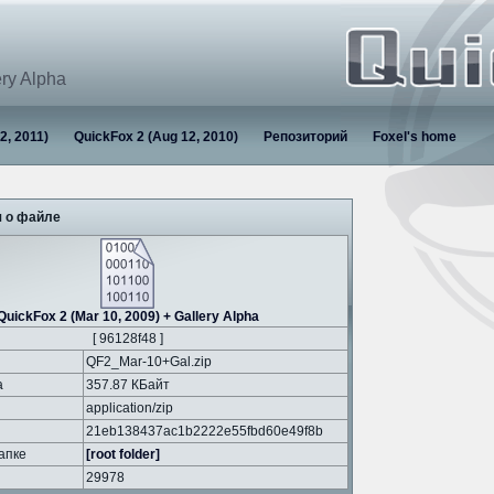
ery Alpha
2, 2011)
QuickFox 2 (Aug 12, 2010)
Репозиторий
Foxel's home
 о файле
QuickFox 2 (Mar 10, 2009) + Gallery Alpha
[ 96128f48 ]
QF2_Mar-10+Gal.zip
а
357.87 КБайт
application/zip
21eb138437ac1b2222e55fbd60e49f8b
апке
[root folder]
29978