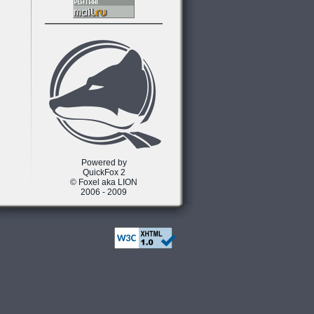
Powered by
QuickFox 2
© Foxel aka LION
2006 - 2009