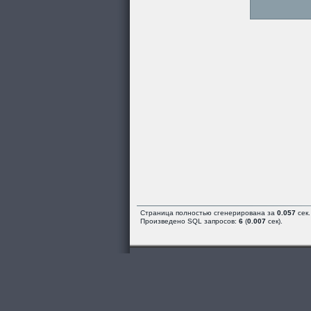
Страница полностью сгенерирована за
0.057
сек.
Произведено SQL запросов:
6
(
0.007
сек).