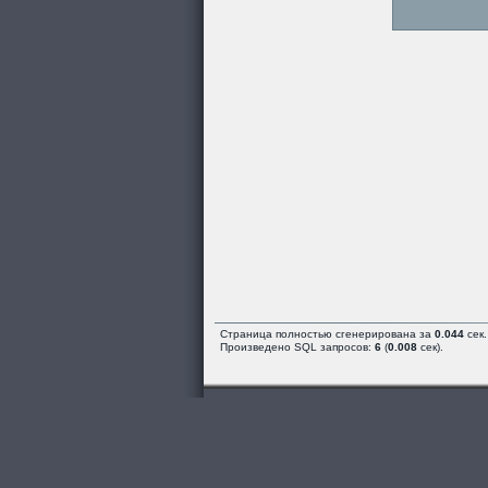
Страница полностью сгенерирована за
0.044
сек.
Произведено SQL запросов:
6
(
0.008
сек).