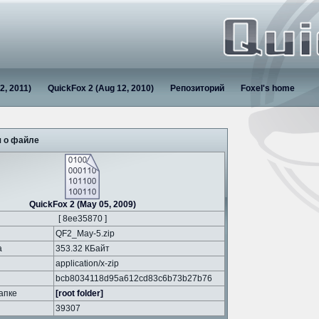
2, 2011)
QuickFox 2 (Aug 12, 2010)
Репозиторий
Foxel's home
 о файле
QuickFox 2 (May 05, 2009)
[ 8ee35870 ]
QF2_May-5.zip
а
353.32 КБайт
application/x-zip
bcb8034118d95a612cd83c6b73b27b76
апке
[root folder]
39307