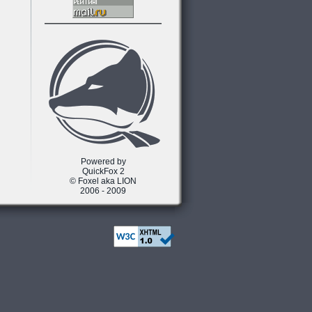
Powered by
QuickFox 2
© Foxel aka LION
2006 - 2009