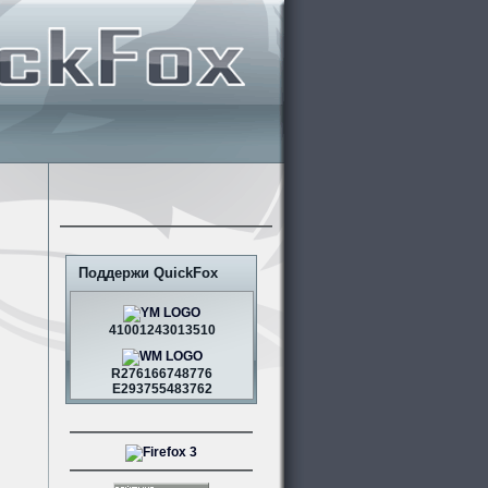
Поддержи QuickFox
41001243013510
R276166748776
E293755483762