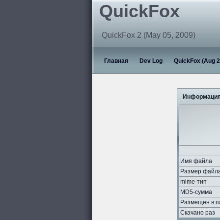
QuickFox
QuickFox 2 (May 05, 2009)
Главная
Dev Log
QuickFox (Aug 2
Информация
Имя файла
Размер файл
mime-тип
MD5-сумма
Размещен в п
Скачано раз