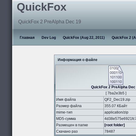
QuickFox
QuickFox 2 PreAlpha Dec 19
Главная
Dev Log
QuickFox (Aug 22, 2011)
QuickFox 2 (A
Информация о файле
QuickFox 2 PreAlpha Dec
[ 7ba2e3b5 ]
Имя файла
QF2_Dec19.zip
Размер файла
355.07 КБайт
mime-тип
application/zip
MD5-сумма
4d38e575e6921fc
Размещен в папке
[root folder]
Скачано раз
78487