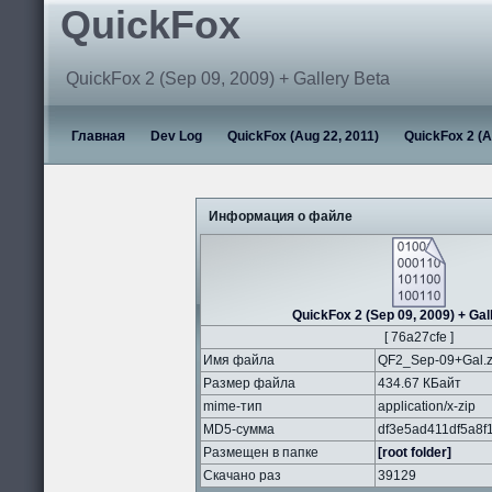
QuickFox
QuickFox 2 (Sep 09, 2009) + Gallery Beta
Главная
Dev Log
QuickFox (Aug 22, 2011)
QuickFox 2 (A
Информация о файле
QuickFox 2 (Sep 09, 2009) + Gal
[ 76a27cfe ]
Имя файла
QF2_Sep-09+Gal.z
Размер файла
434.67 КБайт
mime-тип
application/x-zip
MD5-сумма
df3e5ad411df5a8f
Размещен в папке
[root folder]
Скачано раз
39129