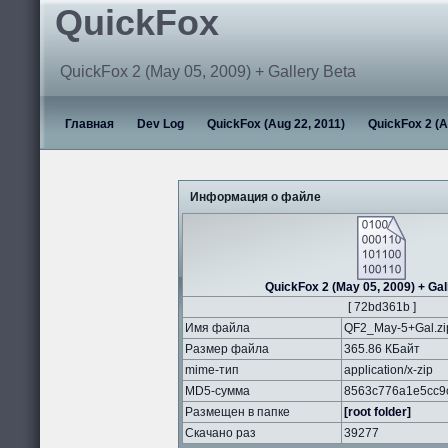
QuickFox
QuickFox 2 (May 05, 2009) + Gallery Beta
Главная
Dev Log
QuickFox (Aug 22, 2011)
QuickFox 2 (A
Информация о файле
QuickFox 2 (May 05, 2009) + Gal
[ 72bd361b ]
Имя файла
QF2_May-5+Gal.zi
Размер файла
365.86 КБайт
mime-тип
application/x-zip
MD5-сумма
8563c776a1e5cc9
Размещен в папке
[root folder]
Скачано раз
39277