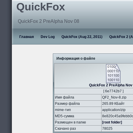
QuickFox
QuickFox 2 PreAlpha Nov 08
Главная
Dev Log
QuickFox (Aug 22, 2011)
QuickFox 2 (A
Информация о файле
QuickFox 2 PreAlpha Nov
[ 6e7742b7 ]
Имя файла
QF2_Nov-8.zip
Размер файла
265.89 КБайт
mime-тип
application/zip
MD5-сумма
8e820c45a9febb0
Размещен в папке
[root folder]
Скачано раз
78025