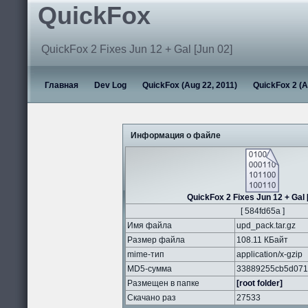
QuickFox
QuickFox 2 Fixes Jun 12 + Gal [Jun 02]
Главная
Dev Log
QuickFox (Aug 22, 2011)
QuickFox 2 (A
Информация о файле
QuickFox 2 Fixes Jun 12 + Gal 
[ 584fd65a ]
Имя файла
upd_pack.tar.gz
Размер файла
108.11 КБайт
mime-тип
application/x-gzip
MD5-сумма
33889255cb5d071
Размещен в папке
[root folder]
Скачано раз
27533