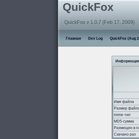
QuickFox
QuickFox v 1.0.7 (Feb 17, 2009)
Главная
Dev Log
QuickFox (Aug 2
Информация
Имя файла
Размер файл
mime-тип
MD5-сумма
Размещен в п
Скачано раз