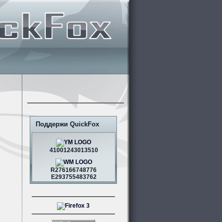
Поддержи QuickFox
41001243013510
R276166748776
E293755483762