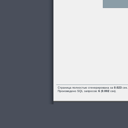
Страница полностью сгенерирована за
0.023
сек.
Произведено SQL запросов:
6
(
0.002
сек).