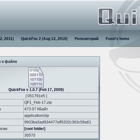
2, 2011)
QuickFox 2 (Aug 12, 2010)
Репозиторий
Foxel's home
 о файле
QuickFox v 1.0.7 (Feb 17, 2009)
[ 051791e5 ]
QF1_Feb-17.zip
а
473.07 КБайт
application/zip
9933ba5ad934477eff3332c363c59a61
апке
[root folder]
30570