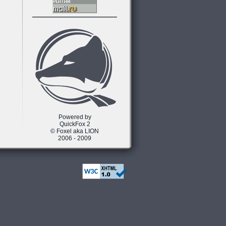
Powered by
QuickFox 2
© Foxel aka LION
2006 - 2009