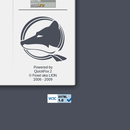
Powered by
QuickFox 2
© Foxel aka LION
2006 - 2009