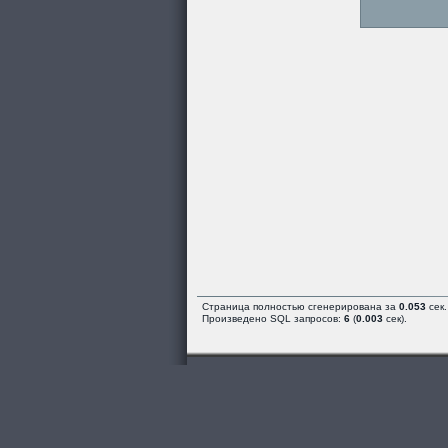
Страница полностью сгенерирована за
0.053
сек.
Произведено SQL запросов:
6
(
0.003
сек).