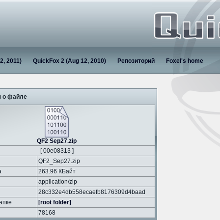
2, 2011)
QuickFox 2 (Aug 12, 2010)
Репозиторий
Foxel's home
 о файле
QF2 Sep27.zip
[ 00e08313 ]
QF2_Sep27.zip
а
263.96 КБайт
application/zip
28c332e4db558ecaefb8176309d4baad
апке
[root folder]
78168