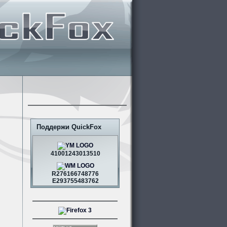
Поддержи QuickFox
41001243013510
R276166748776
E293755483762