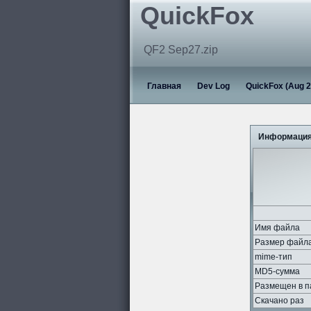
QuickFox
QF2 Sep27.zip
Главная
Dev Log
QuickFox (Aug 2
Информация
Имя файла
Размер файл
mime-тип
MD5-сумма
Размещен в п
Скачано раз