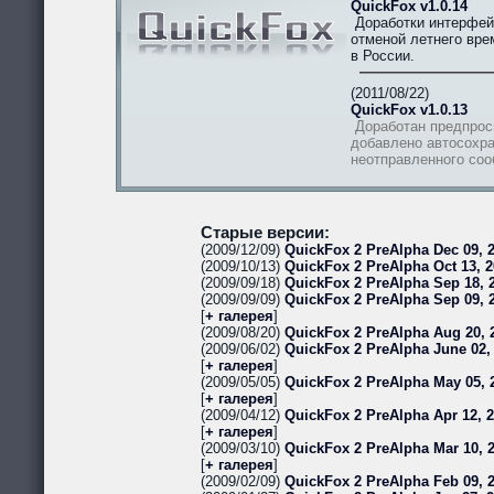
QuickFox v1.0.14
Доработки интерфей
отменой летнего вре
в России.
(2011/08/22)
QuickFox v1.0.13
Доработан предпрос
добавлено автосохра
неотправленного со
Старые версии:
(2009/12/09)
QuickFox 2 PreAlpha Dec 09, 2
(2009/10/13)
QuickFox 2 PreAlpha Oct 13, 2
(2009/09/18)
QuickFox 2 PreAlpha Sep 18, 2
(2009/09/09)
QuickFox 2 PreAlpha Sep 09, 
[
+ галерея
]
(2009/08/20)
QuickFox 2 PreAlpha Aug 20, 
(2009/06/02)
QuickFox 2 PreAlpha June 02,
[
+ галерея
]
(2009/05/05)
QuickFox 2 PreAlpha May 05, 
[
+ галерея
]
(2009/04/12)
QuickFox 2 PreAlpha Apr 12, 
[
+ галерея
]
(2009/03/10)
QuickFox 2 PreAlpha Mar 10, 
[
+ галерея
]
(2009/02/09)
QuickFox 2 PreAlpha Feb 09, 