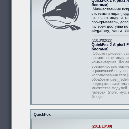
QuickFox 2 Alpha1 A
блогами]
Множественные испр
системы и ядра (подр
включает модули: гал
проигрыватель, допо
Галерея доступна п
st=gallery
, Блоги -
/b
(2010/02/13)
QuickFox 2 Alpha1 Fe
блогами]
Сборке присвоен ста
возможности модуля
комментариев. Добав
возможностью комме
ограничений по уров
использования тега [
обработки user_redef
поддержка системы п
множества модулей.
галерея, блоги, муз.
Google.
QuickFox
(2011/10/30)