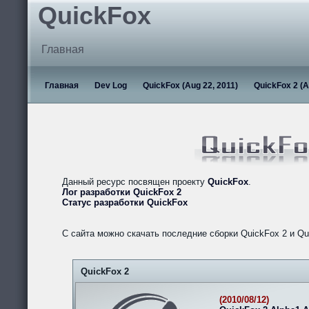
QuickFox
Главная
Главная
Dev Log
QuickFox (Aug 22, 2011)
QuickFox 2 (A
Данный ресурс посвящен проекту
QuickFox
.
Лог разработки QuickFox 2
Статус разработки QuickFox
С сайта можно скачать последние сборки QuickFox 2 и Qu
QuickFox 2
(2010/08/12)