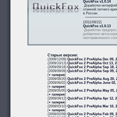
QuickFox v1.0.14
Доработки интерфей
отменой летнего вре
в России.
(2011/08/22)
QuickFox v1.0.13
Доработан предпрос
добавлено автосохра
неотправленного со
Старые версии:
(2009/12/09)
QuickFox 2 PreAlpha Dec 09, 2
(2009/10/13)
QuickFox 2 PreAlpha Oct 13, 2
(2009/09/18)
QuickFox 2 PreAlpha Sep 18, 2
(2009/09/09)
QuickFox 2 PreAlpha Sep 09, 
[
+ галерея
]
(2009/08/20)
QuickFox 2 PreAlpha Aug 20, 
(2009/06/02)
QuickFox 2 PreAlpha June 02,
[
+ галерея
]
(2009/05/05)
QuickFox 2 PreAlpha May 05, 
[
+ галерея
]
(2009/04/12)
QuickFox 2 PreAlpha Apr 12, 
[
+ галерея
]
(2009/03/10)
QuickFox 2 PreAlpha Mar 10, 
[
+ галерея
]
(2009/02/09)
QuickFox 2 PreAlpha Feb 09, 