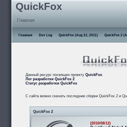
QuickFox
Главная
Главная
Dev Log
QuickFox (Aug 22, 2011)
QuickFox 2 (A
Данный ресурс посвящен проекту
QuickFox
.
Лог разработки QuickFox 2
Статус разработки QuickFox
С сайта можно скачать последние сборки QuickFox 2 и Qu
QuickFox 2
(2010/08/12)