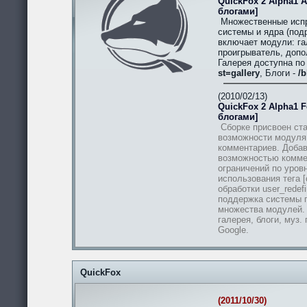
QuickFox 2 Alpha1 A
блогами]
Множественные испр
системы и ядра (подр
включает модули: гал
проигрыватель, допо
Галерея доступна п
st=gallery
, Блоги -
/b
(2010/02/13)
QuickFox 2 Alpha1 Fe
блогами]
Сборке присвоен ста
возможности модуля
комментариев. Добав
возможностью комме
ограничений по уров
использования тега [
обработки user_redef
поддержка системы п
множества модулей.
галерея, блоги, муз.
Google.
QuickFox
(2011/10/30)